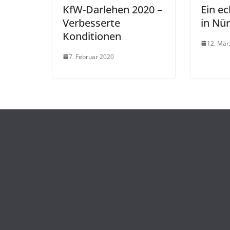
KfW-Darlehen 2020 –
Ein e
Verbesserte
in Nü
Konditionen
12. Mär
7. Februar 2020