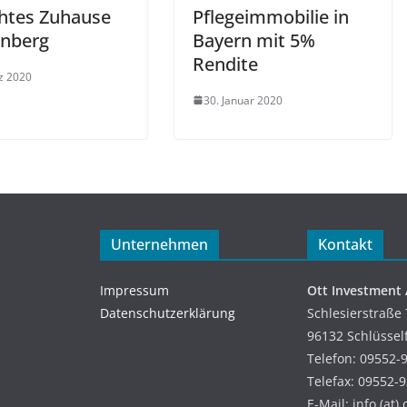
chtes Zuhause
Pflegeimmobilie in
rnberg
Bayern mit 5%
Rendite
z 2020
30. Januar 2020
Unternehmen
Kontakt
Impressum
Ott Investment
Datenschutzerklärung
Schlesierstraße 
96132 Schlüssel
Telefon: 09552-
Telefax: 09552-
E-Mail: info (at)