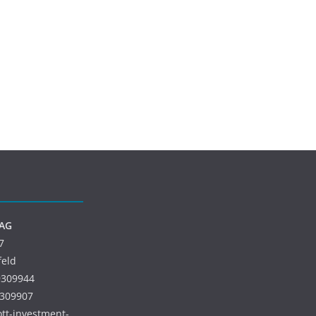
 AG
7
feld
9309944
9309907
 ott-investment-