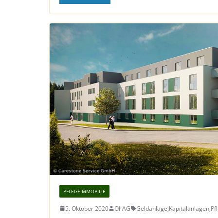
PFLEGEIMMOBILIE
5. Oktober 2020
OI-AG
Geldanlage
,
Kapitalanlagen
,
Pf