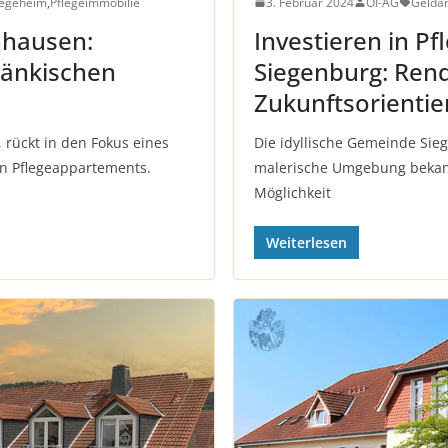
legeheim
,
Pflegeimmobilie
3. Februar 2024
OI-AG
Gelda
nhausen:
Investieren in P
ränkischen
Siegenburg: Rend
Zukunftsorientie
 rückt in den Fokus eines
Die idyllische Gemeinde Sieg
n Pflegeappartements.
malerische Umgebung bekannt
Möglichkeit
Weiterlesen