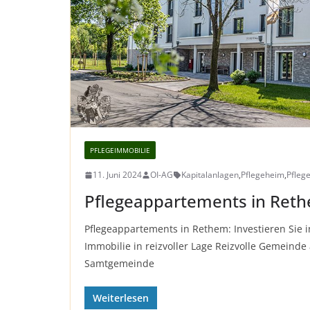
PFLEGEIMMOBILIE
11. Juni 2024
OI-AG
Kapitalanlagen
,
Pflegeheim
,
Pfleg
Pflegeappartements in Ret
Pflegeappartements in Rethem: Investieren Sie i
Immobilie in reizvoller Lage Reizvolle Gemeinde 
Samtgemeinde
Weiterlesen