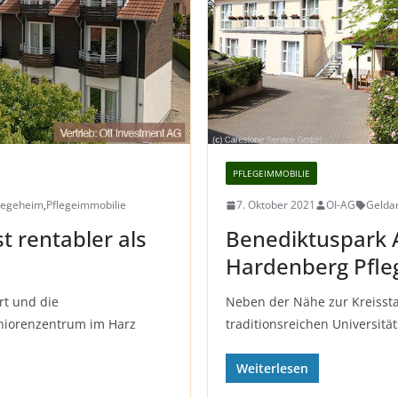
PFLEGEIMMOBILIE
legeheim
,
Pflegeimmobilie
7. Oktober 2021
OI-AG
Gelda
t rentabler als
Benediktuspark A
Hardenberg Pfl
rt und die
Neben der Nähe zur Kreissta
eniorenzentrum im Harz
traditionsreichen Universitä
Weiterlesen