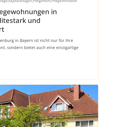
nlage
,
Kapitalanlagen
,
Pflegeheim
,
Pflegeimmobilie
flegewohnungen in
itestark und
rt
enburg in Bayern ist nicht nur für ihre
, sondern bietet auch eine einzigartige