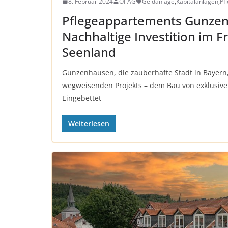
8. Februar 2024
OI-AG
Geldanlage
,
Kapitalanlagen
,
Pf
Pflegeappartements Gunze
Nachhaltige Investition im F
Seenland
Gunzenhausen, die zauberhafte Stadt in Bayern,
wegweisenden Projekts – dem Bau von exklusive
Eingebettet
Weiterlesen