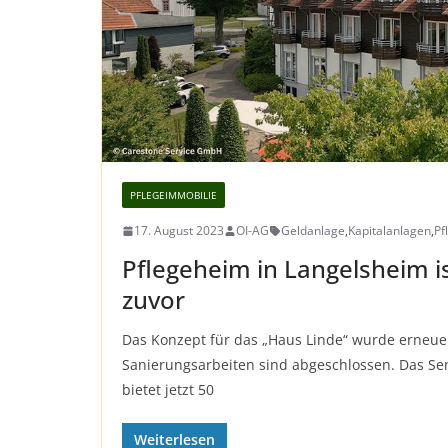
PFLEGEIMMOBILIE
17. August 2023
OI-AG
Geldanlage
,
Kapitalanlagen
,
Pf
Pflegeheim in Langelsheim is
zuvor
Das Konzept für das „Haus Linde“ wurde erneue
Sanierungsarbeiten sind abgeschlossen. Das S
bietet jetzt 50
Weiterlesen