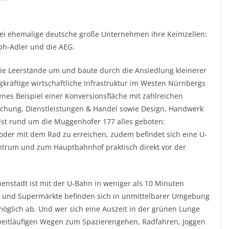
drei ehemalige deutsche große Unternehmen ihre Keimzellen:
ph-Adler und die AEG.
 Leerstände um und baute durch die Ansiedlung kleinerer
räftige wirtschaftliche Infrastruktur im Westen Nürnbergs
enes Beispiel einer Konversionsfläche mit zahlreichen
chung, Dienstleistungen & Handel sowie Design, Handwerk
 ist rund um die Muggenhofer 177 alles geboten:
der mit dem Rad zu erreichen, zudem befindet sich eine U-
entrum und zum Hauptbahnhof praktisch direkt vor der
nenstadt ist mit der U-Bahn in weniger als 10 Minuten
te und Supermärkte befinden sich in unmittelbarer Umgebung
öglich ab. Und wer sich eine Auszeit in der grünen Lunge
weitläufigen Wegen zum Spazierengehen, Radfahren, Joggen