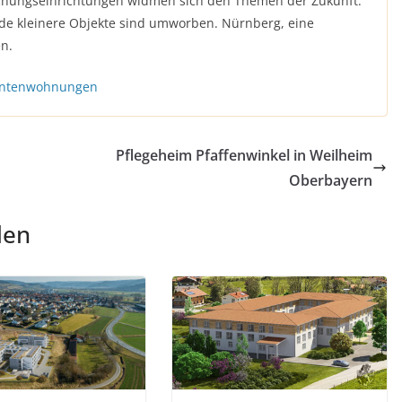
schungseinrichtungen widmen sich den Themen der Zukunft.
ade kleinere Objekte sind umworben. Nürnberg, eine
en.
dentenwohnungen
Pflegeheim Pfaffenwinkel in Weilheim
Oberbayern
len