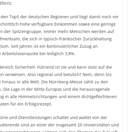
tfernt.
u den Top5 der deutschen Regionen und liegt damit noch vor
chnittlich hohe verfügbare Einkommen sowie eine geringe
tz in der Spitzengruppe. Immer mehr Menschen werden auf
erksam, die sich in typisch-fränkischer Zurückhaltung
um. Seit Jahren ist ein kontinuierlicher Zuzug an
e Arbeitslosenquote bei lediglich 3,8%.
reich Sicherheit: Führend ist sie und kann stolz auf die
en verweisen. Also regional und betulich? Nein, denn bis
 hinaus in alle Welt. Die Nürnberg-Messe zählt zu den
 Die Lage in der Mitte Europas und die herausragende
g in alle Himmelsrichtungen und einem dichtgeflochtenen
aten für ein Erfolgsrezept.
rie und Dienstleistungen schaltet und waltet von der
udierende sind an einer der insgesamt 20 Universitäten und