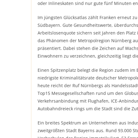
oder Inlineskaten sind nur gute fünf Minuten en
Im jüngsten Glücksatlas zählt Franken erneut z
Südbayern. Gute Gesundheitswerte, überdurchs
Arbeitslosenquote sichern seit Jahren den Pla
das Phänomen der Metropolregion Nürnberg aufm
präsentiert. Dabei stehen die Zeichen auf Wachst
Einwohnern zu verzeichnen, gleichzeitig liegt di
Einen Spitzenplatz belegt die Region zudem im Be
niedrigste Kriminalitätsrate deutscher Metropol
heute reicht der Ruf Nürnbergs als Handelsstadt
Top15 Messegesellschaften rund um den Globus.
Verkehrsanbindung mit Flughafen, ICE-Anbindun
Autobahndreieck rings um die Stadt sind die Zut
Ein breites Spektrum an Unternehmen aus Indust
zweitgrößten Stadt Bayerns aus. Rund 93.000 St