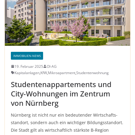
IMMOBILIEN-NEWS
19. Februar 2025
OI-AG
Kapitalanlagen
,
KfW
,
Mikroapartment
,
Studentenwohnung
Studentenappartements und
City-Wohnungen im Zentrum
von Nürnberg
Nürn­berg ist nicht nur ein be­deutender Wirt­schafts­
stand­ort, son­dern auch ein wich­tiger Bil­dungs­stand­ort.
Die Stadt gilt als wirt­schaft­lich stärks­te B-Re­gion