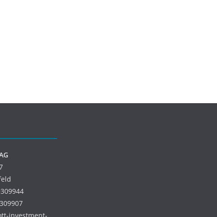
 AG
7
feld
9309944
9309907
 ott-investment-