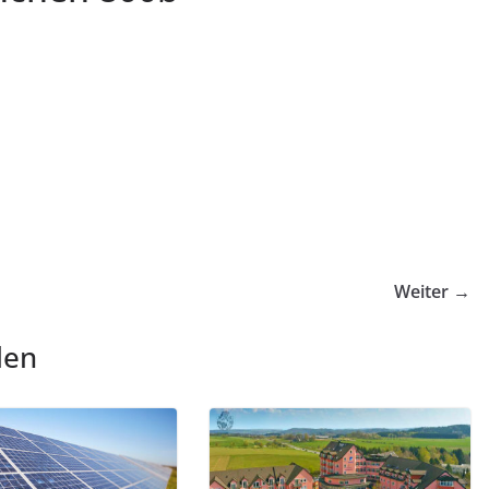
Weiter →
len