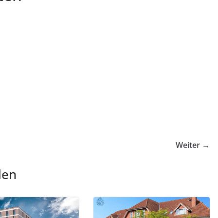
Weiter →
len