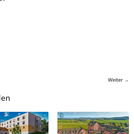
Weiter →
len