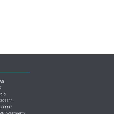
 AG
7
feld
9309944
9309907
 ott-investment-