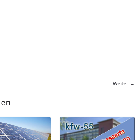
Weiter →
len