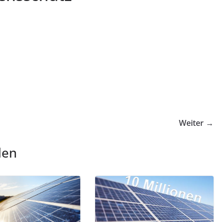
Weiter →
len