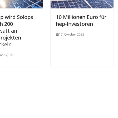
ep wird Solops
10 Millionen Euro für
ch 200
hep-Investoren
att an
17. Oktober 2023
projekten
ckeln
ruar 2020