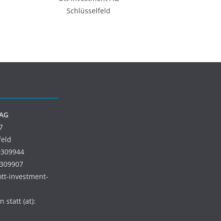
Schlüsselfeld
 AG
7
feld
9309944
9309907
 ott-investment-
 statt (at):