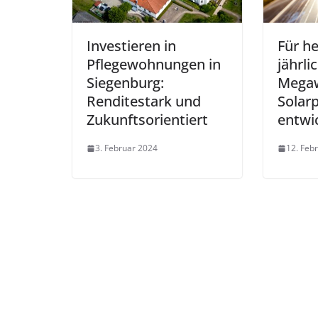
Investieren in
Für h
Pflegewohnungen in
jährli
Siegenburg:
Megaw
Renditestark und
Solar
Zukunftsorientiert
entwi
3. Februar 2024
12. Feb