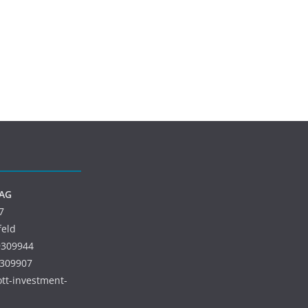
 AG
7
feld
9309944
9309907
 ott-investment-