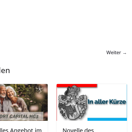
Weiter →
len
lles Angebot im
Novelle des