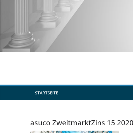
Zum
Inhalt
springen
STARTSEITE
asuco ZweitmarktZins 15 202