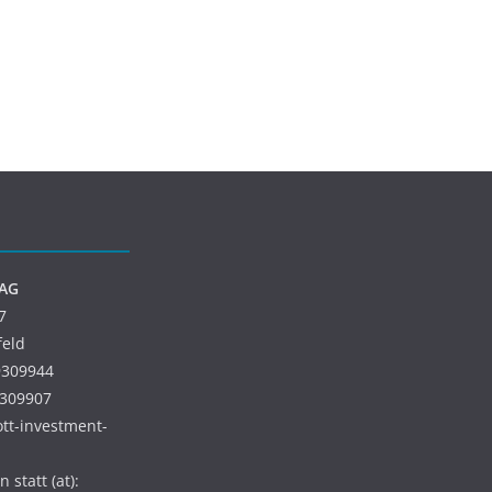
 AG
7
feld
9309944
9309907
 ott-investment-
 statt (at):