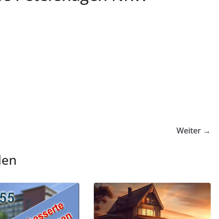
Weiter →
len