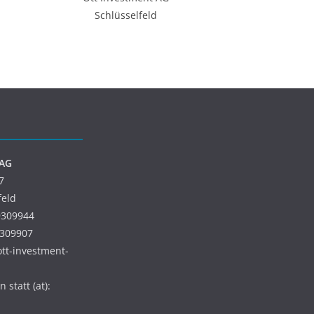
Schlüsselfeld
 AG
7
feld
9309944
9309907
 ott-investment-
 statt (at):