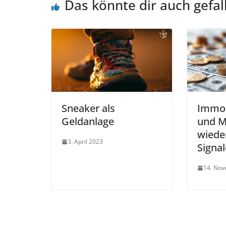
Das könnte dir auch gefal
Sneaker als
Immob
Geldanlage
und M
wieder
3. April 2023
Signal
14. No