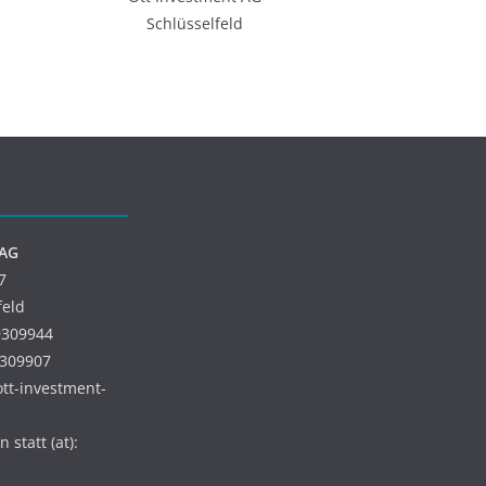
Schlüsselfeld
 AG
7
feld
9309944
9309907
 ott-investment-
 statt (at):