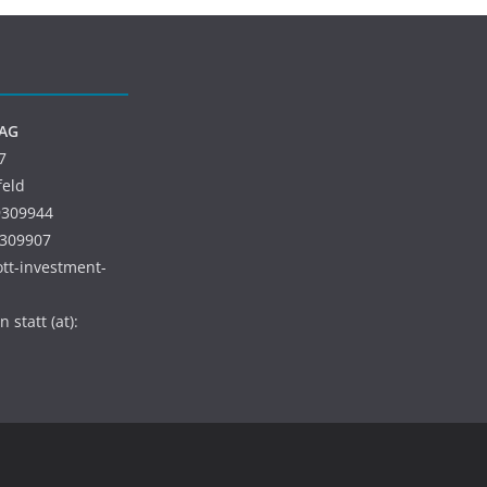
 AG
7
feld
9309944
9309907
 ott-investment-
 statt (at):