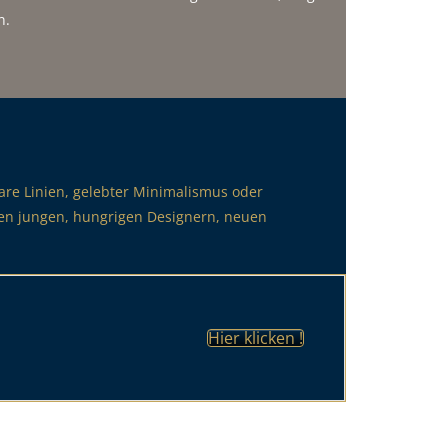
n.
klare Linien, gelebter Minimalismus oder
euen jungen, hungrigen Designern, neuen
Hier klicken !