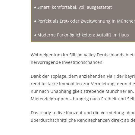
♦ Smart, komfortabel, voll ausgestattet
♦ Perfekt als Erst- oder Zweitwohnung in Münche
♦ Moderne Parkmöglichkeiten: Autolift im Haus
Wohneigentum im Silicon Valley Deutschlands bietet
hervorragende Investitionschancen.
Dank der Toplage, dem anziehenden Flair der bayri
renditestarke Immobilien zur Vermietung, denn d
nur nach Unabhängigkeit strebende Münchner an, 
Mieterzielgruppen – hungrig nach Freiheit und Se
Das ready-to-live Konzept und die Vermietung ohn
überdurchschnittliche Renditechancen direkt ab d