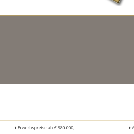
n
♦ Erwerbspreise ab € 380.000,-
♦ 