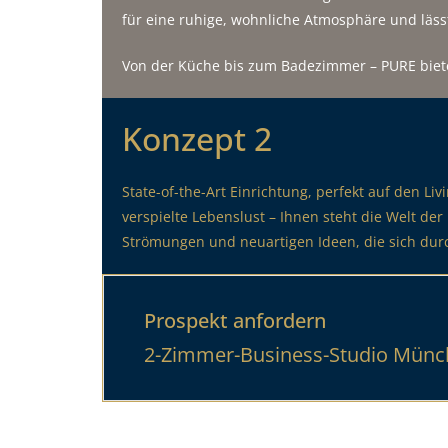
für eine ruhige, wohnliche Atmosphäre und läss
Von der Küche bis zum Badezimmer – PURE biete
Konzept 2
State-of-the-Art Einrichtung, perfekt auf den Liv
verspielte Lebenslust – Ihnen steht die Welt d
Strömungen und neuartigen Ideen, die sich dur
Prospekt anfordern
2-Zimmer-Business-Studio Mün