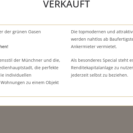
VERKAUFT
ner der grünen Oasen
Die topmodernen und attrakti
werden nahtlos ab Baufertigst
hen!
Ankermieter vermietet.
bensstil der Münchner und die,
Als besonderes Special steht es
edienhauptstadt, die perfekte
Renditekapitalanlage zu nutze
e individuellen
jederzeit selbst zu beziehen.
n Wohnungen zu einem Objekt