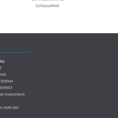
Schlüsselfeld
 AG
7
feld
9309944
9309907
 ott-investment-
 statt (at):