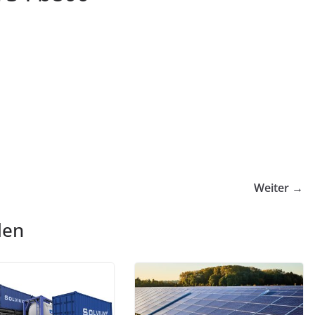
Weiter →
len