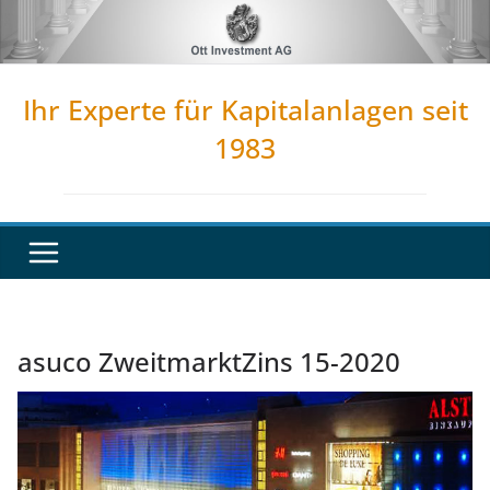
Zum
Inhalt
springen
Ihr Experte für Kapitalanlagen seit
1983
asuco ZweitmarktZins 15-2020